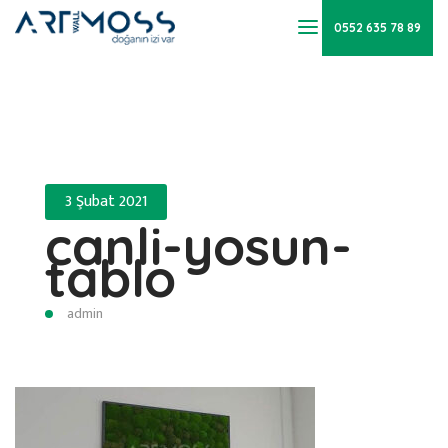
0552 635 78 89
3 Şubat 2021
canli-yosun-
tablo
admin