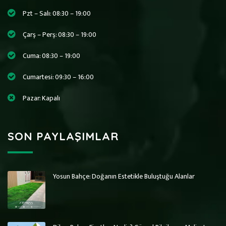
Pzt – Salı: 08:30 – 19:00
Çarş – Perş: 08:30 – 19:00
Cuma: 08:30 – 19:00
Cumartesi: 09:30 – 16:00
Pazar: Kapalı
SON PAYLAŞIMLAR
Yosun Bahçe: Doğanın Estetikle Buluştuğu Alanlar
Art Wall Moss
Art Wall Moss
Dikey Bahçe Sistemleri ve Yosun Duvar
Dikey Bahçe Sistemleri ve Yosun Duvar