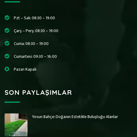
Pzt – Salı: 08:30 – 19:00
Çarş – Perş: 08:30 – 19:00
Cuma: 08:30 – 19:00
Cumartesi: 09:30 – 16:00
Pazar: Kapalı
SON PAYLAŞIMLAR
Yosun Bahçe: Doğanın Estetikle Buluştuğu Alanlar
Art Wall Moss
Art Wall Moss