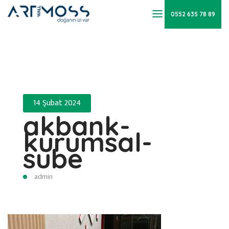
0552 635 78 89
14 Şubat 2024
akbank-
kurumsal-
sube
admin