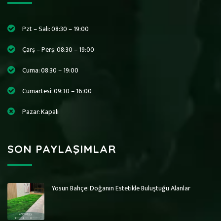
Pzt – Salı: 08:30 – 19:00
Çarş – Perş: 08:30 – 19:00
Cuma: 08:30 – 19:00
Cumartesi: 09:30 – 16:00
Pazar: Kapalı
SON PAYLAŞIMLAR
Yosun Bahçe: Doğanın Estetikle Buluştuğu Alanlar
Art Wall Moss
Art Wall Moss
Dikey Bahçe Sistemleri ve Yosun Duvar
Dikey Bahçe Sistemleri ve Yosun Duvar