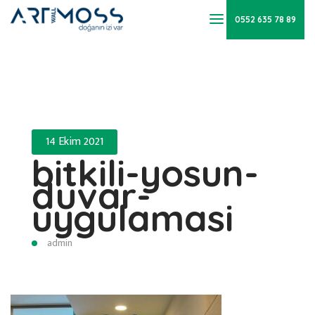
0552 635 78 89
14 Ekim 2021
bitkili-yosun-
duvar-
uygulamasi
admin