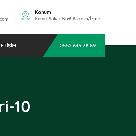
Konum
Kumul Sokak No:6 Balçova/İzmir
.com
LETIŞIM
0552 635 78 89
i-10