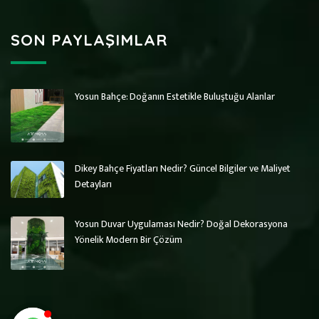
SON PAYLAŞIMLAR
Yosun Bahçe: Doğanın Estetikle Buluştuğu Alanlar
Art Wall Moss
Art Wall Moss
Dikey Bahçe Sistemleri ve Yosun Duvar
Dikey Bahçe Sistemleri ve Yosun Duvar
Dikey Bahçe Fiyatları Nedir? Güncel Bilgiler ve Maliyet
Detayları
Yosun Duvar Uygulaması Nedir? Doğal Dekorasyona
Yönelik Modern Bir Çözüm