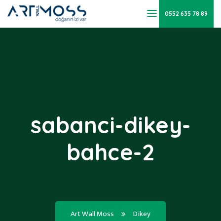
0552 635 78 89
sabanci-dikey-
bahce-2
Art Wall Moss
Dikey