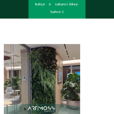
Bahçe
sabanci-dikey-
bahce-2