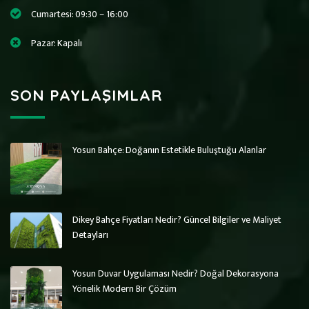
Cumartesi: 09:30 – 16:00
Pazar: Kapalı
SON PAYLAŞIMLAR
Yosun Bahçe: Doğanın Estetikle Buluştuğu Alanlar
Art Wall Moss
Art Wall Moss
Dikey Bahçe Sistemleri ve Yosun Duvar
Dikey Bahçe Sistemleri ve Yosun Duvar
Dikey Bahçe Fiyatları Nedir? Güncel Bilgiler ve Maliyet
Detayları
Yosun Duvar Uygulaması Nedir? Doğal Dekorasyona
Yönelik Modern Bir Çözüm