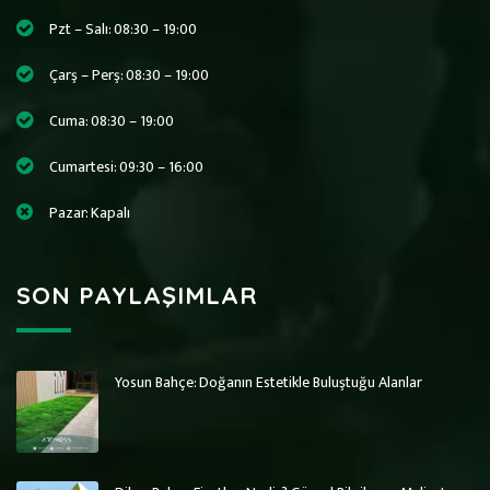
Pzt – Salı: 08:30 – 19:00
Çarş – Perş: 08:30 – 19:00
Cuma: 08:30 – 19:00
Cumartesi: 09:30 – 16:00
Pazar: Kapalı
SON PAYLAŞIMLAR
Yosun Bahçe: Doğanın Estetikle Buluştuğu Alanlar
Art Wall Moss
Art Wall Moss
Dikey Bahçe Sistemleri ve Yosun Duvar
Dikey Bahçe Sistemleri ve Yosun Duvar