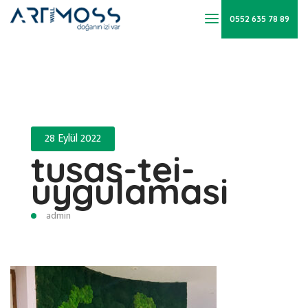
0552 635 78 89
28 Eylül 2022
tusas-tei-
uygulamasi
admin