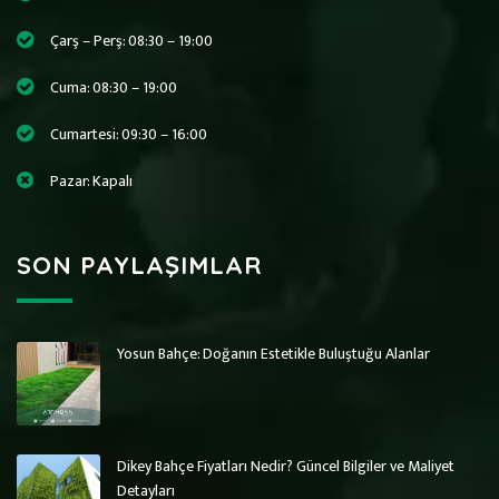
Çarş – Perş: 08:30 – 19:00
Cuma: 08:30 – 19:00
Cumartesi: 09:30 – 16:00
Pazar: Kapalı
SON PAYLAŞIMLAR
Yosun Bahçe: Doğanın Estetikle Buluştuğu Alanlar
Art Wall Moss
Art Wall Moss
Dikey Bahçe Sistemleri ve Yosun Duvar
Dikey Bahçe Sistemleri ve Yosun Duvar
Dikey Bahçe Fiyatları Nedir? Güncel Bilgiler ve Maliyet
Detayları