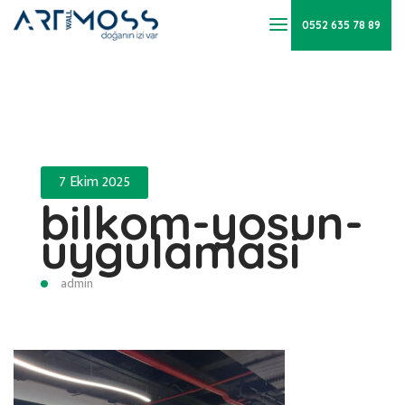
0552 635 78 89
7 Ekim 2025
bilkom-yosun-
uygulamasi
admin