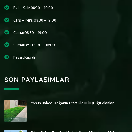
Pzt – Salı: 08:30 – 19:00
Çarş – Perş: 08:30 – 19:00
Cuma: 08:30 – 19:00
Cumartesi: 09:30 – 16:00
Pazar: Kapalı
SON PAYLAŞIMLAR
Yosun Bahçe: Doğanın Estetikle Buluştuğu Alanlar
Art Wall Moss
Art Wall Moss
Dikey Bahçe Sistemleri ve Yosun Duvar
Dikey Bahçe Sistemleri ve Yosun Duvar