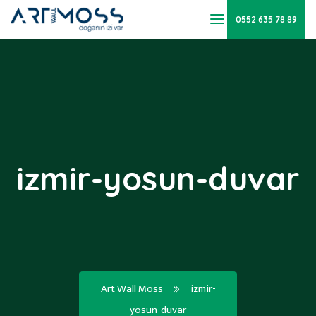
0552 635 78 89
izmir-yosun-duvar
Art Wall Moss
izmir-
yosun-duvar