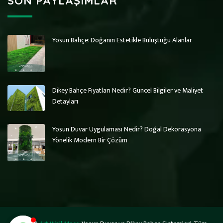
SON PAYLAŞIMLAR
Yosun Bahçe: Doğanın Estetikle Buluştuğu Alanlar
Art Wall Moss
Art Wall Moss
Dikey Bahçe Sistemleri ve Yosun Duvar
Dikey Bahçe Sistemleri ve Yosun Duvar
Dikey Bahçe Fiyatları Nedir? Güncel Bilgiler ve Maliyet
Detayları
Yosun Duvar Uygulaması Nedir? Doğal Dekorasyona
Yönelik Modern Bir Çözüm