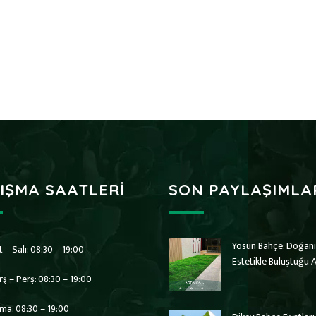
IŞMA SAATLERI
SON PAYLAŞIMLA
Yosun Bahçe: Doğan
t – Salı: 08:30 – 19:00
Estetikle Buluştuğu A
rş – Perş: 08:30 – 19:00
ma: 08:30 – 19:00