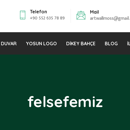
Telefon
Mail
+90 552 635 78 89
artwallmoss@gmail
 DUVAR
YOSUN LOGO
DIKEY BAHÇE
BLOG
İ
felsefemiz