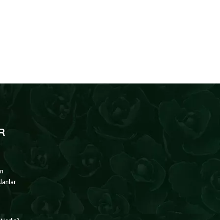
R
ın
lanlar