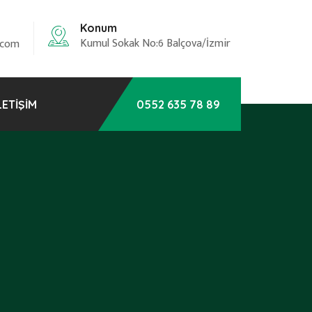
Konum
Kumul Sokak No:6 Balçova/İzmir
.com
LETIŞIM
0552 635 78 89