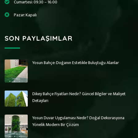
Cumartesi: 09:30 – 16:00
Pazar: Kapalı
SON PAYLAŞIMLAR
Yosun Bahçe: Doğanın Estetikle Buluştuğu Alanlar
Art Wall Moss
Art Wall Moss
Dikey Bahçe Sistemleri ve Yosun Duvar
Dikey Bahçe Sistemleri ve Yosun Duvar
Dikey Bahçe Fiyatları Nedir? Güncel Bilgiler ve Maliyet
Detayları
Yosun Duvar Uygulaması Nedir? Doğal Dekorasyona
Yönelik Modern Bir Çözüm