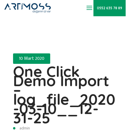
0552 635 78 89
10 Mart 2020
One Click
Demo Import
–
log_file_2020
-03-10__12-
31-25
admin