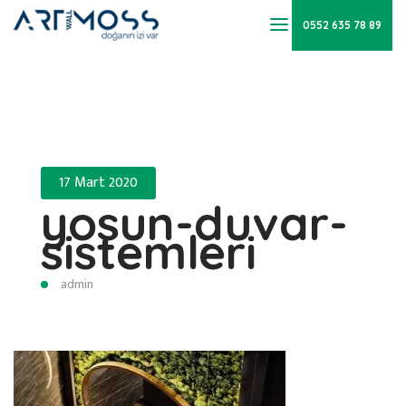
0552 635 78 89
17 Mart 2020
yosun-duvar-
sistemleri
admin