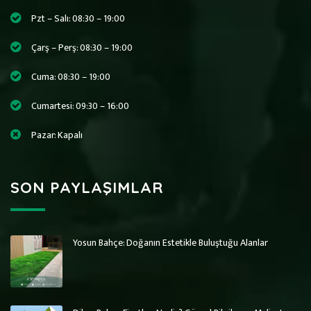
Pzt – Salı: 08:30 – 19:00
Çarş – Perş: 08:30 – 19:00
Cuma: 08:30 – 19:00
Cumartesi: 09:30 – 16:00
Pazar: Kapalı
SON PAYLAŞIMLAR
Yosun Bahçe: Doğanın Estetikle Buluştuğu Alanlar
Art Wall Moss
Art Wall Moss
Dikey Bahçe Sistemleri ve Yosun Duvar
Dikey Bahçe Sistemleri ve Yosun Duvar