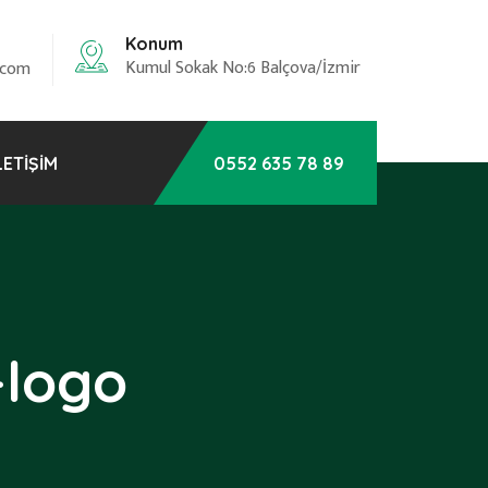
Konum
Kumul Sokak No:6 Balçova/İzmir
.com
LETIŞIM
0552 635 78 89
-logo