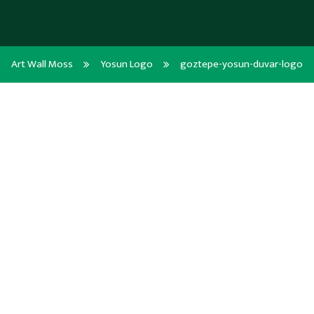
Art Wall Moss
Yosun Logo
goztepe-yosun-duvar-logo