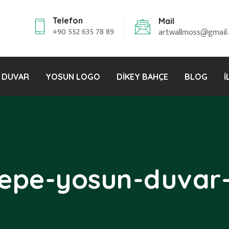
Telefon
Mail
+90 552 635 78 89
artwallmoss@gmail
 DUVAR
YOSUN LOGO
DIKEY BAHÇE
BLOG
İ
epe-yosun-duvar