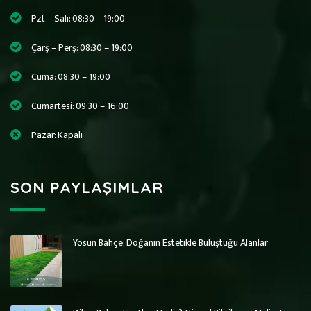
Pzt – Salı: 08:30 – 19:00
Çarş – Perş: 08:30 – 19:00
Cuma: 08:30 – 19:00
Cumartesi: 09:30 – 16:00
Pazar: Kapalı
SON PAYLAŞIMLAR
Yosun Bahçe: Doğanın Estetikle Buluştuğu Alanlar
Art Wall Moss
Art Wall Moss
Dikey Bahçe Sistemleri ve Yosun Duvar
Dikey Bahçe Sistemleri ve Yosun Duvar