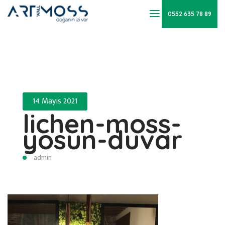
0552 635 78 89
14 Mayıs 2021
lichen-moss-
yosun-duvar
admin