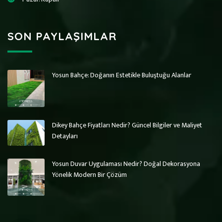
SON PAYLAŞIMLAR
Yosun Bahçe: Doğanın Estetikle Buluştuğu Alanlar
Art Wall Moss
Art Wall Moss
Dikey Bahçe Sistemleri ve Yosun Duvar
Dikey Bahçe Sistemleri ve Yosun Duvar
Dikey Bahçe Fiyatları Nedir? Güncel Bilgiler ve Maliyet
Detayları
Yosun Duvar Uygulaması Nedir? Doğal Dekorasyona
Yönelik Modern Bir Çözüm