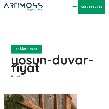
0552 635 78 89
17 Mart 2020
yosun-duvar-
fiyat
admin