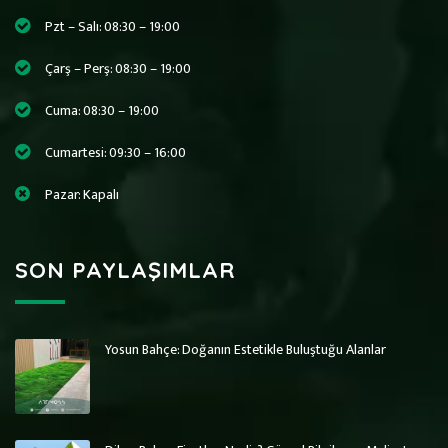
Pzt – Salı: 08:30 – 19:00
Çarş – Perş: 08:30 – 19:00
Cuma: 08:30 – 19:00
Cumartesi: 09:30 – 16:00
Pazar: Kapalı
SON PAYLAŞIMLAR
Yosun Bahçe: Doğanın Estetikle Buluştuğu Alanlar
Art Wall Moss
Art Wall Moss
Dikey Bahçe Sistemleri ve Yosun Duvar
Dikey Bahçe Sistemleri ve Yosun Duvar